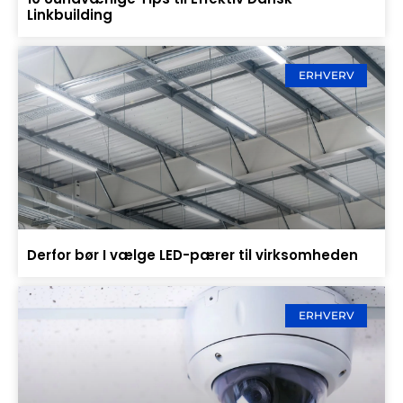
Linkbuilding
ERHVERV
Derfor bør I vælge LED-pærer til virksomheden
ERHVERV