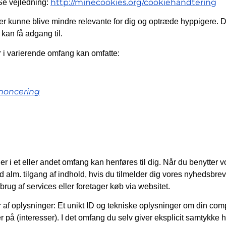
http://minecookies.org/cookiehandtering
 Se vejledning:
ncer kunne blive mindre relevante for dig og optræde hyppigere. 
 kan få adgang til.
r i varierende omfang kan omfatte:
nnoncering
er i et eller andet omfang kan henføres til dig. Når du benytter
 alm. tilgang af indhold, hvis du tilmelder dig vores nyhedsbrev
brug af services eller foretager køb via websitet.
af oplysninger: Et unikt ID og tekniske oplysninger om din compu
r på (interesser). I det omfang du selv giver eksplicit samtykke h