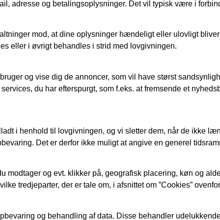
 adresse og betalingsoplysninger. Det vil typisk være i forbind
ltninger mod, at dine oplysninger hændeligt eller ulovligt bliver sle
eller i øvrigt behandles i strid med lovgivningen.
 bruger og vise dig de annoncer, som vil have størst sandsynlighed
 services, du har efterspurgt, som f.eks. at fremsende et nyheds
lladt i henhold til lovgivningen, og vi sletter dem, når de ikke
evaring. Det er derfor ikke muligt at angive en generel tidsramm
u modtager og evt. klikker på, geografisk placering, køn og alder
lke tredjeparter, der er tale om, i afsnittet om ”Cookies” ovenfo
l opbevaring og behandling af data. Disse behandler udelukkend