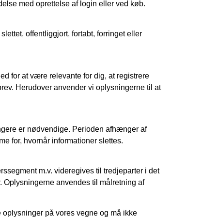
else med oprettelse af login eller ved køb.
ttet, offentliggjort, fortabt, forringet eller
 for at være relevante for dig, at registrere
brev. Herudover anvender vi oplysningerne til at
 længere er nødvendige. Perioden afhænger af
e for, hvornår informationer slettes.
ssegment m.v. videregives til tredjeparter i det
r. Oplysningerne anvendes til målretning af
e oplysninger på vores vegne og må ikke