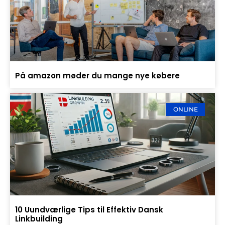
På amazon møder du mange nye købere
ONLINE
10 Uundværlige Tips til Effektiv Dansk
Linkbuilding