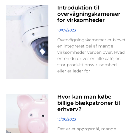
Introduktion til
overvågningskameraer
for virksomheder
10/07/2023
Overvågningskameraer er blevet
en integreret del af mange
virksomheder verden over. Hvad
enten du driver en lille café, en
stor produktionsvirksomhed,
eller er leder for
Hvor kan man købe
billige blækpatroner til
erhverv?
13/06/2023
Det er et spørgsmål, mange