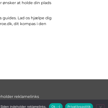
r ønsker at holde din plads
es guides. Lad os hjælpe dig
roe.dk, dit kompas i den
eholder reklamelinks
. Siden indeholder reklamelinks.
Ok :-)
Privatlivspolitik