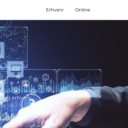
Erhverv
Online
r og erhverv