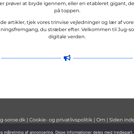
 prøver at bryde igennem, eller en etableret gigant, de
på toppen.
 artikler, tjek vores trinvise vejledninger og lær af vor
ningsfremgang, du stræber efter. Velkommen til Jug-so
digitale verden.
g-soroe.dk |
Cookie- og privatlivspolitik
| Om | Siden ind
k og målretning af annoncering. Disse informationer deles med tredjepart