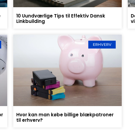
e
10 Uundværlige Tips til Effektiv Dansk
D
Linkbuilding
v
ERHVERV
or
Hvor kan man købe billige blækpatroner
til erhverv?