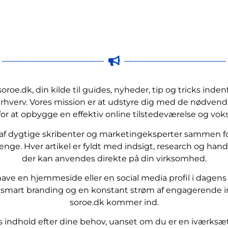
roe.dk, din kilde til guides, nyheder, tip og tricks inden
hverv. Vores mission er at udstyre dig med de nødvendig
 for at opbygge en effektiv online tilstedeværelse og voks
 af dygtige skribenter og marketingeksperter sammen f
penge. Hver artikel er fyldt med indsigt, research og han
der kan anvendes direkte på din virksomhed.
have en hjemmeside eller en social media profil i dagens d
i, smart branding og en konstant strøm af engagerende in
soroe.dk kommer ind.
 indhold efter dine behov, uanset om du er en iværksætt