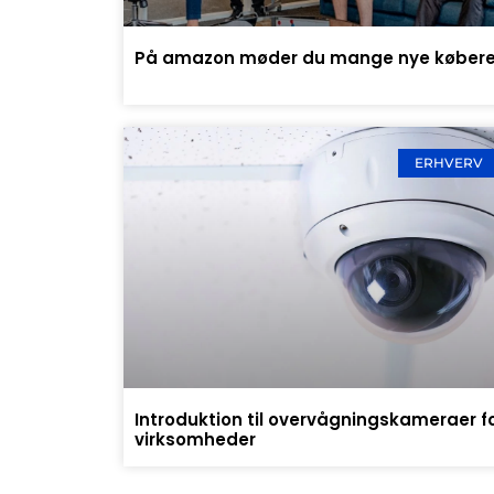
På amazon møder du mange nye køber
ERHVERV
Introduktion til overvågningskameraer f
virksomheder