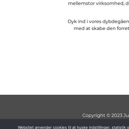
mellemstor virksomhed, der
Dyk ind i vores dybdegående
med at skabe den forret
Copyright © 2023 Ju
Websitet anvender cookies til at huske indstillinger, statisti